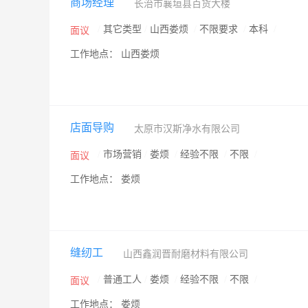
商场经理
长治市襄垣县百货大楼
/
其它类型
/
山西娄烦
/
不限要求
/
本科
/
面议
工作地点： 山西娄烦
店面导购
太原市汉斯净水有限公司
/
市场营销
/
娄烦
/
经验不限
/
不限
/
面议
工作地点： 娄烦
缝纫工
山西鑫润晋耐磨材料有限公司
/
普通工人
/
娄烦
/
经验不限
/
不限
/
面议
工作地点： 娄烦