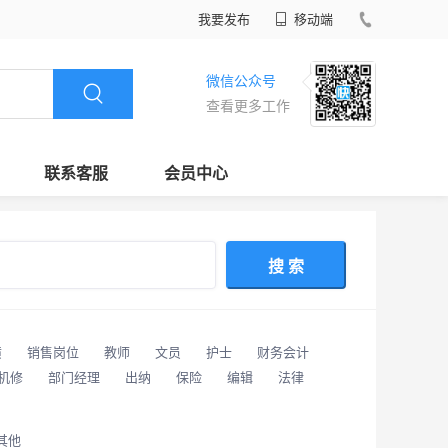
我要发布
移动端
微信公众号
查看更多工作
联系客服
会员中心
搜 索
潢
销售岗位
教师
文员
护士
财务会计
/机修
部门经理
出纳
保险
编辑
法律
其他